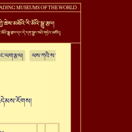
ཆ་དང་ལག་རྩལ།
ལས་ཀའི་ས་
་འདེམས་རོགས།
ha