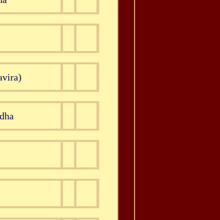
avira)
ddha