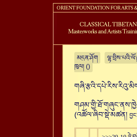
མདུན་ཤོག
ལྷ་བྲིས་པའི་ལ
ཁུལ། ()
གཞི་རྩའི་དཔེ་རིས་རིའུ་མི
གཤམ་གྱི་ཐོ་གཞུང་ནས་ཁྱ
(འཚོལ་ཞིབ་སྡེ་མཚན།
བྱང
>>>20-10 ཉེ་བའ