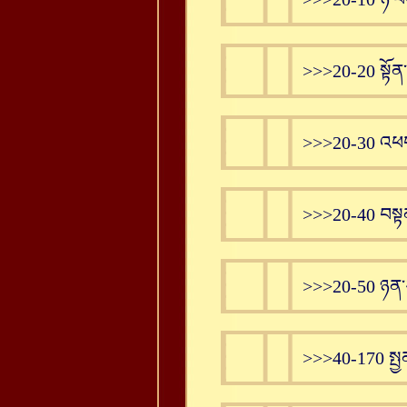
>>>20-20 སྟོན
>>>20-30 འཕགས
>>>20-40 བསྟན
>>>20-50 ཉན་
>>>40-170 སྤྱ