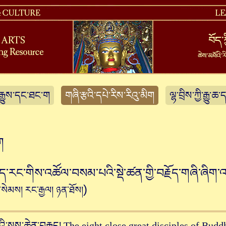
ོ་རྒྱུས་དང་ཐང་ག
གཞི་རྩའི་དཔེ་རིས་རིའུ་མིག
ལྷ་བྲིས་ཀྱི་རྒྱུ་
ག
ེད་རང་གིས་འཚོལ་བསམ་པའི་སྡེ་ཚན་གྱི་བརྗོད་གཞི་ཞིག
)
་སེམས། རང་རྒྱལ། ཉན་ཐོས།
ི་སྲས་ཆེན་བརྒྱད། The eight close great disciples of Budd