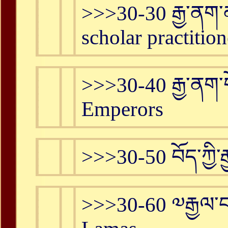
>>>30-30 རྒྱ་ནག་
scholar practition
>>>30-40 རྒྱ་ནག་
Emperors
>>>30-50 བོད་ཀྱི་ར
>>>30-60 ༧རྒྱལ་བ་ས