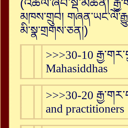
(འཚོལ་ཞིབ་སྡེ་མཚན།
རྒྱ
མཁས་གྲུབ། གཞན་ཡང་ལོ་རྒ
)
མི་སྣ་གྲགས་ཅན།
>>>30-10 རྒྱ་གར་ག
Mahasiddhas
>>>30-20 རྒྱ་གར་པ
and practitioners