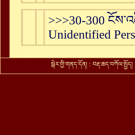
>>>30-300 ངོས་འཛི
Unidentified Per
སྒེར་གྱི་གནད་དོན།
:
བརྡ་ཆད་བཀོལ་སྤྱོད།