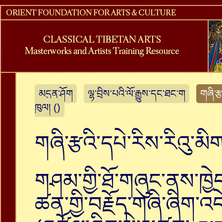
མདུན་ཤོག
ལྷ་བྲིས་པའི་ལོ་རྒྱུས་དང་ཐང་ག
གཞི་རྩ
ཁུལ། ()
གཞི་རྩའི་དཔེ་རིས་རིའུ་མི
གཤམ་གྱི་ཐོ་གཞུང་ནས་ཁྱེ
ཚན་གྱི་བརྗོད་གཞི་ཞིག་འ