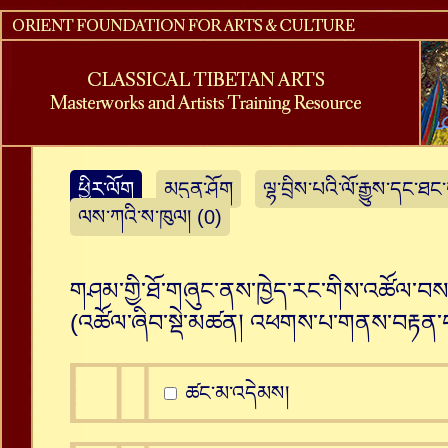
ཕྱིར་ལོག
མདུན་ཤོག
ལྷ་བྲིས་པའི་ལོ་རྒྱུས་དང་ཐང
ལས་ཀའི་ས་ཁུལ། (0)
གཤམ་གྱི་ཐོ་གཞུང་ནས་ཁྱེད་རང་གིས་འཚོལ་བསམ
(འཚོལ་ཞིབ་སྡེ་མཚན།
འཕགས་པ་གནས་བརྟན་བཅ
ཚང་མ་འདེམས།