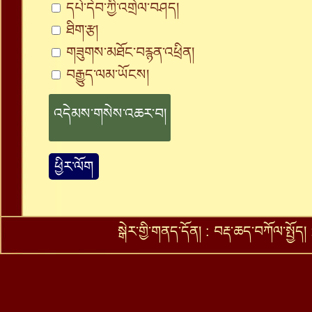
དཔེ་དེབ་ཀྱི་འགྲེལ་བཤད།
ཐིག་རྩ།
གཟུགས་མཐོང་བརྙན་འཕྲིན།
བརྒྱུད་ལམ་ཡོངས།
ཕྱིར་ལོག
སྒེར་གྱི་གནད་དོན།
:
བརྡ་ཆད་བཀོལ་སྤྱོད།