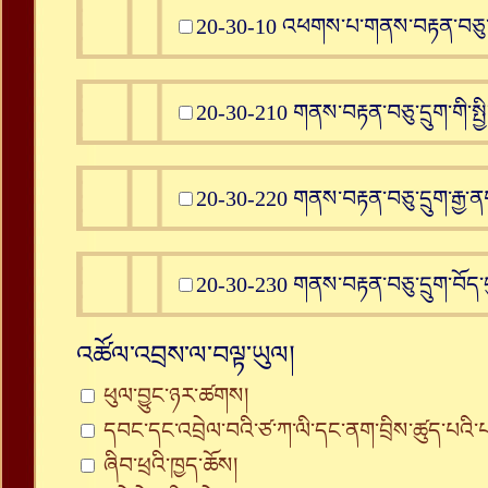
20-30-10 འཕགས་པ་གནས་བརྟན་བཅུ་
20-30-210 གནས་བརྟན་བཅུ་དྲུག་གི་སྤྱི
20-30-220 གནས་བརྟན་བཅུ་དྲུག་རྒྱ་ནག་
20-30-230 གནས་བརྟན་བཅུ་དྲུག་བོད་དུ
འཚོལ་འབྲས་ལ་བལྟ་ཡུལ།
ཕུལ་བྱུང་ཉར་ཚགས།
དབང་དང་འབྲེལ་བའི་ཙ་ཀ་ལི་དང་ནག་བྲིས་ཚུད་པའི
ཞིབ་ཕྲའི་ཁྱད་ཆོས།