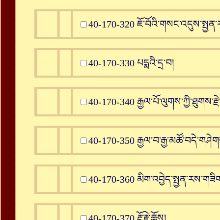
40-170-320 ཇོ་བོའི་གསང་འདུས་སྤྱན
40-170-330 པདྨའི་དྲ་བ།
40-170-340 རྒྱལ་པོ་ལུགས་ཀྱི་ཐུགས་རྗེ
40-170-350 རྒྱལ་བ་རྒྱ་མཚོ་བདེ་གཤེགས
40-170-360 མིག་འབྱེད་སྤྱན་རས་གཟི
40-170-370 རྡོ་རྗེ་ཆོས།