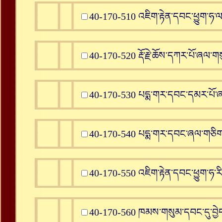
40-170-510 འཇིག་རྟེན་དབང་ཕྱུག་ཧ་ལ་
40-170-520 རྡོ་རྗེ་ཆོས་དཀར་པོ་ཞལ་གས
40-170-530 པདྨ་གར་དབང་དམར་པོ་ཞ
40-170-540 པདྨ་གར་དབང་ཞལ་གཅིག་ཕྱ
40-170-550 འཇིག་རྟེན་དབང་ཕྱུག་ཧ་རི་
40-170-560 ཁམས་གསུམ་དབང་དུ་བྱེད་