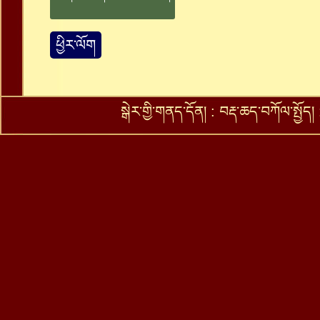
ཕྱིར་ལོག
སྒེར་གྱི་གནད་དོན།
:
བརྡ་ཆད་བཀོལ་སྤྱོད།