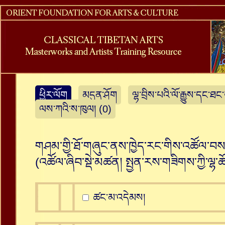
ཕྱིར་ལོག
མདུན་ཤོག
ལྷ་བྲིས་པའི་ལོ་རྒྱུས་དང་ཐང
ལས་ཀའི་ས་ཁུལ། (0)
གཤམ་གྱི་ཐོ་གཞུང་ནས་ཁྱེད་རང་གིས་འཚོལ་བསམ
(འཚོལ་ཞིབ་སྡེ་མཚན།
སྤྱན་རས་གཟིགས་ཀྱི་ལྷ་
ཚང་མ་འདེམས།