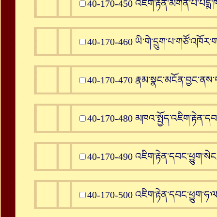
40-170-450 འཇིག་རྟེན་མགོན་པོ་པདྨ་ཁ
40-170-460 ཡི་གེ་དྲུག་པ་གཙོ་འཁོར་
40-170-470 རྣམ་སྣང་མངོན་བྱང་ནས་བ
40-170-480 མཁའ་སྤྱོད་འཇིག་རྟེན་དབ
40-170-490 འཇིག་རྟེན་དབང་ཕྱུག་སེང་ག
40-170-500 འཇིག་རྟེན་དབང་ཕྱུག་ཧ་