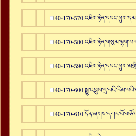
40-170-570 འཇིག་རྟེན་དབང་ཕྱུག་དམ
40-170-580 འཇིག་རྟེན་གསུམ་ལྷག་པར་
40-170-590 འཇིག་རྟེན་དབང་ཕྱུག་མགྲི
40-170-600 སྒྱུ་འཕྲུལ་དྲ་བའི་རིམ་
40-170-610 དོན་ཞགས་དཀར་པོ་གཙོ་འ