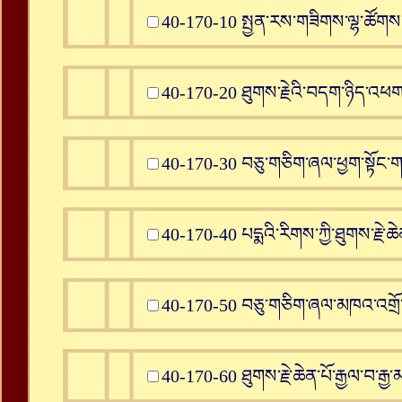
40-170-10 སྤྱན་རས་གཟིགས་ལྷ་ཚོགས་ཀྱ
40-170-20 ཐུགས་རྗེའི་བདག་ཉིད་འཕ
40-170-30 བཅུ་གཅིག་ཞལ་ཕྱག་སྟོང་གཙོ
40-170-40 པདྨའི་རིགས་ཀྱི་ཐུགས་རྗེ་ཆ
40-170-50 བཅུ་གཅིག་ཞལ་མཁའ་འགྲོ་ལ
40-170-60 ཐུགས་རྗེ་ཆེན་པོ་རྒྱལ་བ་རྒྱ་མ