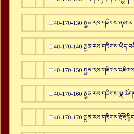
40-170-130 སྤྱན་རས་གཟིགས་ནམ་མཁའི་
40-170-140 སྤྱན་རས་གཟིགས་ཡིད་བ
40-170-150 སྤྱན་རས་གཟིགས་འཇིགས་པ
40-170-160 སྤྱན་རས་གཟིགས་སྣ་ཚོག
40-170-170 སྤྱན་རས་གཟིགས་རྡོ་རྗེ་