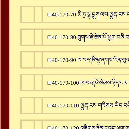
40-170-70 མི་ཏྲ་ལྷ་དྲུག་ལས་སྤྱན་རས་ག
40-170-80 ཐུགས་རྗེ་ཆེན་པོ་ཕྱག་བཞི་བ
40-170-90 ཁ་སརྤ་ཎི་ལྷ་ནགས་རིན་ལུ
40-170-100 ཁ་སརྤ་ཎི་སེམས་ཉིད་ངལ་གས
40-170-110 སྤྱན་རས་གཟིགས་ཡིད་བཞ
40-170-120 འཇིགས་རྟེན་དབང་ཕྱུག་གསང་