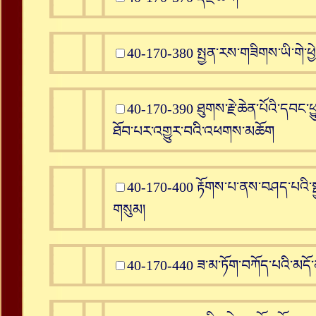
40-170-380 སྤྱན་རས་གཟིགས་ཡི་གེ་
40-170-390 ཐུགས་རྗེ་ཆེན་པོའི་དབང་ཕ
ཐོབ་པར་འགྱུར་བའི་འཕགས་མཆོག
40-170-400 རྟོགས་པ་ནས་བཤད་པའི་སྤྱ
གསུམ།
40-170-440 ཟ་མ་ཏོག་བཀོད་པའི་མདོ་ན