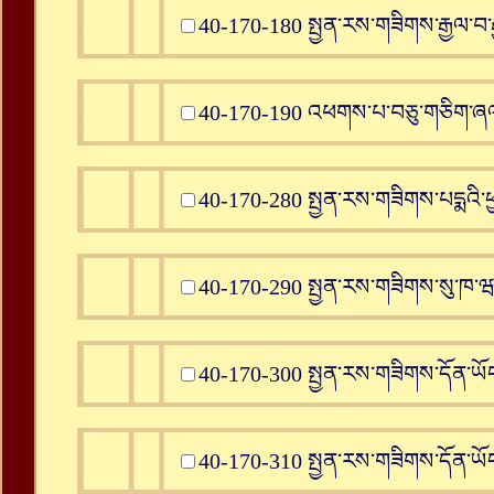
40-170-180 སྤྱན་རས་གཟིགས་རྒྱལ་བ་ར
40-170-190 འཕགས་པ་བཅུ་གཅིག་ཞལ
40-170-280 སྤྱན་རས་གཟིགས་པདྨའི་ཕ
40-170-290 སྤྱན་རས་གཟིགས་སུ་ཁ་ཝ་
40-170-300 སྤྱན་རས་གཟིགས་དོན་ཡོད
40-170-310 སྤྱན་རས་གཟིགས་དོན་ཡོད