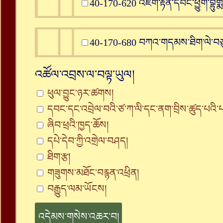
40-170-620 འཇིག་རྟེན་དབང་ཕྱུག་བྷུག
40-170-680 བཀའ་གདམས་ཐིག་ལེ་བཅུ
འཚོལ་འབྲས་ལ་བལྟ་ཡུལ།
ཕུལ་བྱུང་ཉར་ཚགས།
དབང་དང་འབྲེལ་བའི་ཙ་ཀ་ལི་དང་ནག་བྲིས་ཚུད་པའི
ཞིབ་ཕྲའི་ཁྱད་ཆོས།
དཔེ་དེབ་ཀྱི་འགྲེལ་བཤད།
ཐིག་རྩ།
གཟུགས་མཐོང་བརྙན་འཕྲིན།
བརྒྱུད་ལམ་ཡོངས།