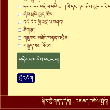
དབང་དང་འབྲེལ་བའི་ཙ་ཀ་ལི་དང་ནག་བྲིས་ཚུད་པའི
ཞིབ་ཕྲའི་ཁྱད་ཆོས།
དཔེ་དེབ་ཀྱི་འགྲེལ་བཤད།
ཐིག་རྩ།
གཟུགས་མཐོང་བརྙན་འཕྲིན།
བརྒྱུད་ལམ་ཡོངས།
ཕྱིར་ལོག
སྒེར་གྱི་གནད་དོན།
:
བརྡ་ཆད་བཀོལ་སྤྱོད།