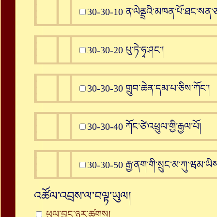
30-30-10 ན་ལེནྡྲའི་མཁན་པོ་ཐང་སན་
30-30-20 པུ་ཏེ་ཧྭ་ཤང༌།
30-30-30 གྲུབ་ཆེན་དམ་པ་ཅིས་ཀོང༌།
30-30-40 ཀོང་ཙེ་འཕྲུལ་གྱི་རྒྱལ་པོ།
30-30-50 རྒྱ་ནག་གི་སྲུང་མ་ཀུ་ཝམ་ཡི
འཚོལ་འབྲས་ལ་བལྟ་ཡུལ།
ཕུལ་བྱུང་ཉར་ཚགས།