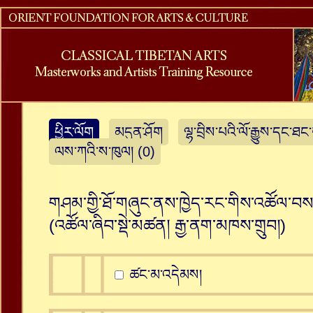
ཕྱིར་ལོག
མདུན་ཤོག
ལྷ་བྲིས་པའི་ལོ་རྒྱུས་དང་ཐང
ལས་ཀའི་ས་ཁུལ། (0)
གཤམ་གྱི་ཐོ་གཞུང་ནས་ཁྱེད་རང་གིས་འཚོལ་བསམ
(འཚོལ་ཞིབ་སྡེ་མཚན།
རྒྱ་ནག་མཁས་གྲུབ།
)
ཚང་མ་འདེམས།