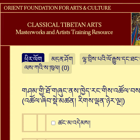
ཕྱིར་ལོག
མདུན་ཤོག
ལྷ་བྲིས་པའི་ལོ་རྒྱུས་དང་ཐང
ལས་ཀའི་ས་ཁུལ། (0)
གཤམ་གྱི་ཐོ་གཞུང་ནས་ཁྱེད་རང་གིས་འཚོལ་བསམ
(འཚོལ་ཞིབ་སྡེ་མཚན།
རིགས་ལྡན་ཉེར་ལྔ།
)
ཚང་མ་འདེམས།