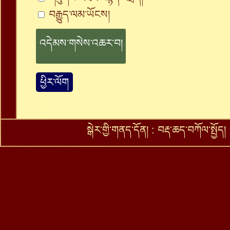
བརྒྱུད་ལམ་ཡོངས།
ཕྱིར་ལོག
སྒེར་གྱི་གནད་དོན།
:
བརྡ་ཆད་བཀོལ་སྤྱོད།