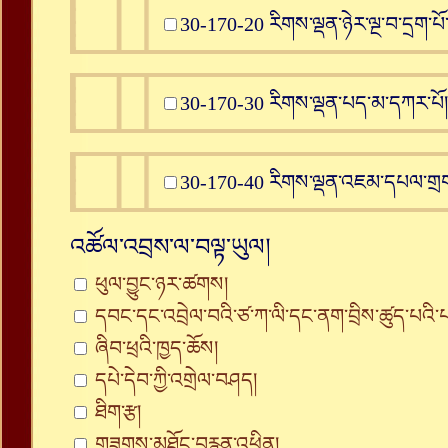
30-170-20 རིགས་ལྡན་ཉེར་ལྔ་བ་དྲག་པོ
30-170-30 རིགས་ལྡན་པད་མ་དཀར་པོ།
30-170-40 རིགས་ལྡན་འཇམ་དཔལ་གྲ
འཚོལ་འབྲས་ལ་བལྟ་ཡུལ།
ཕུལ་བྱུང་ཉར་ཚགས།
དབང་དང་འབྲེལ་བའི་ཙ་ཀ་ལི་དང་ནག་བྲིས་ཚུད་པའི
ཞིབ་ཕྲའི་ཁྱད་ཆོས།
དཔེ་དེབ་ཀྱི་འགྲེལ་བཤད།
ཐིག་རྩ།
གཟུགས་མཐོང་བརྙན་འཕྲིན།