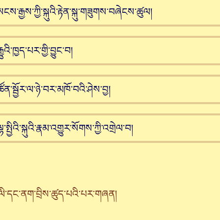
ས་རྒྱས་ཀྱི་སྐུའི་རྟེན་སྐུ་གཟུགས་བཞེངས་ཚུལ།
ུའི་ཁྱད་པར་གྱི་བྱུང་བ།
ན་སྦྱོར་ལ་ཉེ་བར་མཁོ་བའི་ཤེས་བྱ།
སྤྱིའི་སྐུའི་རྣམ་འགྱུར་སོགས་ཀྱི་འགྲེལ་བ།
ལི་དང་ནག་བྲིས་ཚུད་པའི་པར་གཞན།