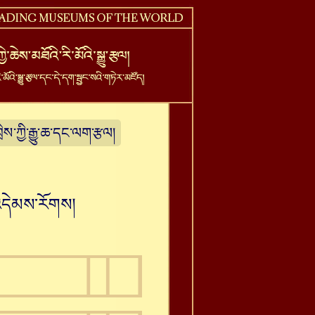
བྲིས་ཀྱི་རྒྱུ་ཆ་དང་ལག་རྩལ།
་འདེམས་རོགས།