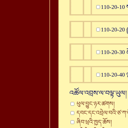
110-20-10 སང
110-20-20 རྒྱ
110-20-30 ཚོ
110-20-40 ལྷ་
འཚོལ་འབྲས་ལ་བལྟ་ཡུལ།
ཕུལ་བྱུང་ཉར་ཚགས།
དབང་དང་འབྲེལ་བའི་ཙ་ཀ་
ཞིབ་ཕྲའི་ཁྱད་ཆོས།