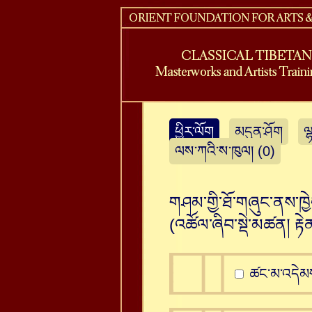
ཕྱིར་ལོག
མདུན་ཤོག
ལ
ལས་ཀའི་ས་ཁུལ། (0)
གཤམ་གྱི་ཐོ་གཞུང་ནས་ཁྱ
(འཚོལ་ཞིབ་སྡེ་མཚན།
རྟེ
ཚང་མ་འདེམ