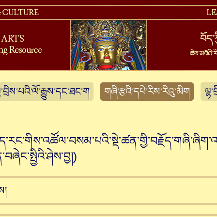
ྷ་བྲིས་པའི་ལོ་རྒྱུས་དང་ཐང་ག
གཞི་རྩའི་དཔེ་རིས་རིའུ་མིག
ལྷ་
ེད་རང་གིས་འཚོལ་བསམ་པའི་སྡེ་ཚན་གྱི་བརྗོད་གཞི་ཞིག
ན་བཞེང་སྤྱིའི་ཤེས་བྱ།
)
ས།