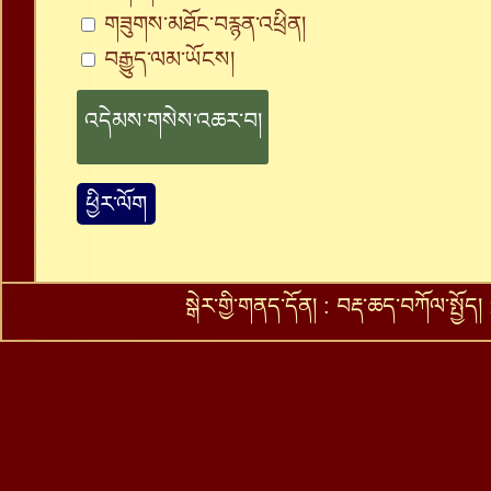
གཟུགས་མཐོང་བརྙན་འཕྲིན།
བརྒྱུད་ལམ་ཡོངས།
ཕྱིར་ལོག
སྒེར་གྱི་གནད་དོན།
:
བརྡ་ཆད་བཀོལ་སྤྱོད།