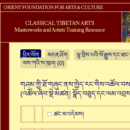
ཕྱིར་ལོག
མདུན་ཤོག
ལྷ་བྲིས་པའི་ལོ་རྒྱུས་དང་ཐང
ལས་ཀའི་ས་ཁུལ། (0)
གཤམ་གྱི་ཐོ་གཞུང་ནས་ཁྱེད་རང་གིས་འཚོལ་བསམ
(འཚོལ་ཞིབ་སྡེ་མཚན།
སྣོད་བཅུད་དང་ལམ་འབྲས་ཀ
ཚང་མ་འདེམས།