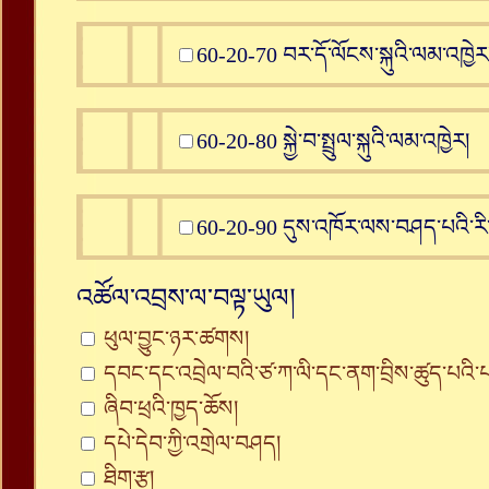
60-20-70 བར་དོ་ལོངས་སྐུའི་ལམ་འཁྱེར
60-20-80 སྐྱེ་བ་སྤྲུལ་སྐུའི་ལམ་འཁྱེར།
60-20-90 དུས་འཁོར་ལས་བཤད་པའི་ར
འཚོལ་འབྲས་ལ་བལྟ་ཡུལ།
ཕུལ་བྱུང་ཉར་ཚགས།
དབང་དང་འབྲེལ་བའི་ཙ་ཀ་ལི་དང་ནག་བྲིས་ཚུད་པའི
ཞིབ་ཕྲའི་ཁྱད་ཆོས།
དཔེ་དེབ་ཀྱི་འགྲེལ་བཤད།
ཐིག་རྩ།